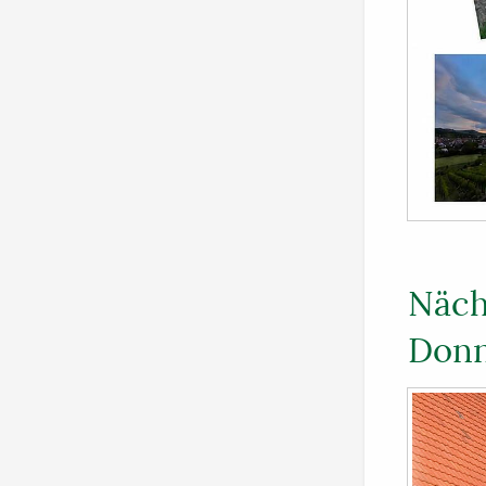
Näch
Donn