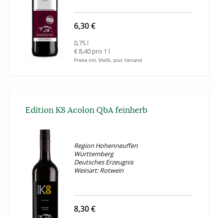
6,30 €
0,75 l
€ 8,40 pro 1 l
Preise inkl. MwSt., plus Versand
Edition K8 Acolon QbA feinherb
Region Hohenneuffen
Württemberg
Deutsches Erzeugnis
Weinart: Rotwein
8,30 €