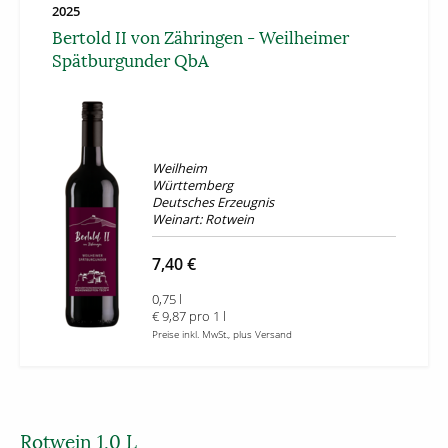
2025
Bertold II von Zähringen - Weilheimer
Spätburgunder QbA
Weilheim
Württemberg
Deutsches Erzeugnis
Weinart: Rotwein
7,40 €
0,75 l
€ 9,87 pro 1 l
Preise inkl. MwSt., plus Versand
Rotwein 1,0 L