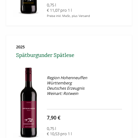
0,75 l
€ 11,07 pro 1 l
Preise inkl. MwSt., plus Versand
2025
Spätburgunder Spätlese
Region Hohenneuffen
Württemberg
Deutsches Erzeugnis
Weinart: Rotwein
7,90 €
0,75 l
€ 10,53 pro 1 l