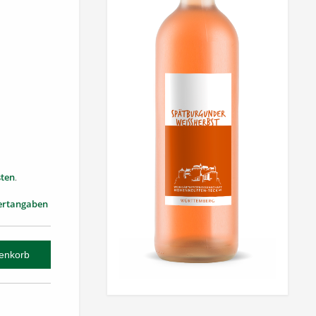
ten
.
ertangaben