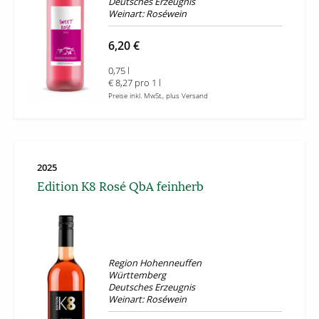
Deutsches Erzeugnis
Weinart: Roséwein
6,20 €
0,75 l
€ 8,27 pro 1 l
Preise inkl. MwSt., plus Versand
2025
Edition K8 Rosé QbA feinherb
Region Hohenneuffen
Württemberg
Deutsches Erzeugnis
Weinart: Roséwein