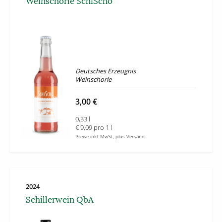
Weinschorle SchiScho
Deutsches Erzeugnis
Weinschorle
3,00 €
0,33 l
€ 9,09 pro 1 l
Preise inkl. MwSt., plus Versand
2024
Schillerwein QbA