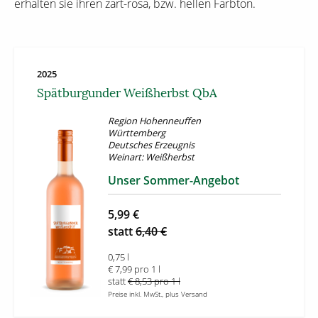
erhalten sie ihren zart-rosa, bzw. hellen Farbton.
2025
Spätburgunder Weißherbst QbA
Region Hohenneuffen
Württemberg
Deutsches Erzeugnis
Weinart: Weißherbst
Unser Sommer-Angebot
5,99 €
statt
6,40 €
0,75 l
€ 7,99 pro 1 l
statt
€ 8,53 pro 1 l
Preise inkl. MwSt., plus Versand