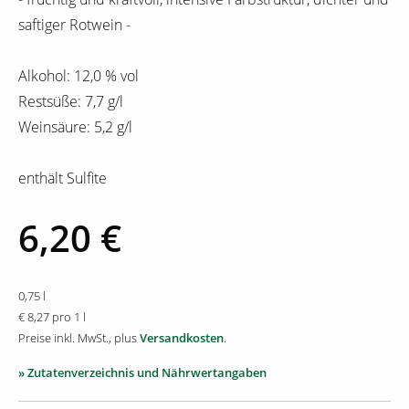
saftiger Rotwein -
Alkohol: 12,0 % vol
Restsüße: 7,7 g/l
Weinsäure: 5,2 g/l
enthält Sulfite
6,20 €
0,75 l
€ 8,27 pro 1 l
Preise inkl. MwSt., plus
Versandkosten
.
» Zutatenverzeichnis und Nährwertangaben