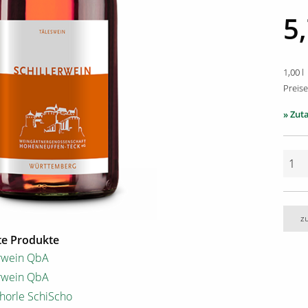
5
1,00 l
Preise
» Zut
z
e Produkte
erwein QbA
erwein QbA
horle SchiScho