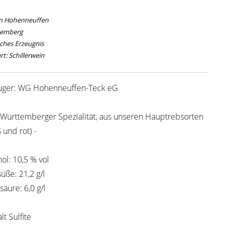
n Hohenneuffen
temberg
ches Erzeugnis
t: Schillerwein
uger: WG Hohenneuffen-Teck eG
e Württemberger Spezialität, aus unseren Hauptrebsorten
 und rot) -
ol: 10,5 % vol
üße: 21,2 g/l
äure: 6,0 g/l
lt Sulfite