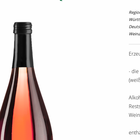
Regio
Würt
Deuts
Weinar
Erze
- di
(weiß
Alkoh
Rests
Weins
enthä