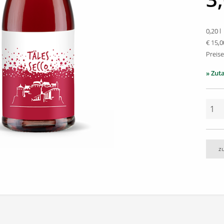
0,20 l
€ 15,0
Preise
» Zut
z