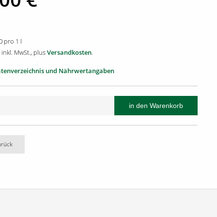
0 pro 1 l
 inkl. MwSt., plus
Versandkosten
.
atenverzeichnis und Nährwertangaben
urück