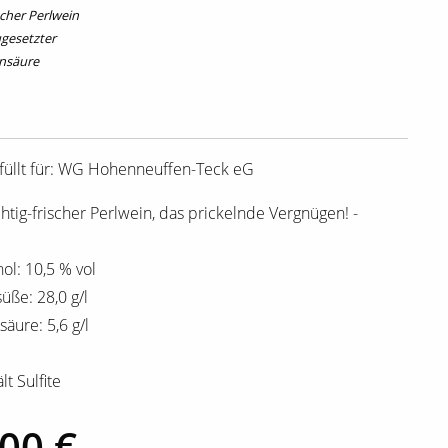
cher Perlwein
ugesetzter
nsäure
füllt für: WG Hohenneuffen-Teck eG
chtig-frischer Perlwein, das prickelnde Vergnügen! -
ol: 10,5 % vol
üße: 28,0 g/l
äure: 5,6 g/l
lt Sulfite
,00 €