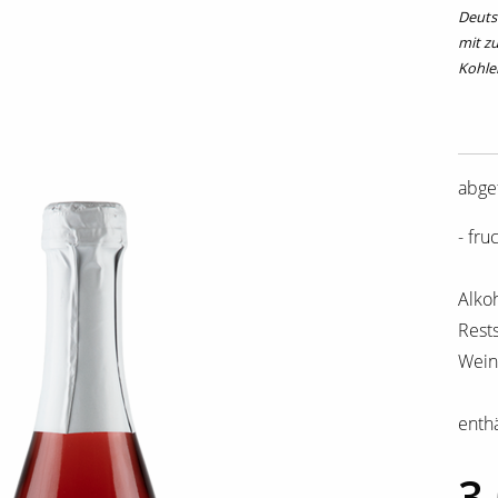
Deuts
mit z
Kohle
abge
- fru
Alkoh
Rests
Weins
enthä
3