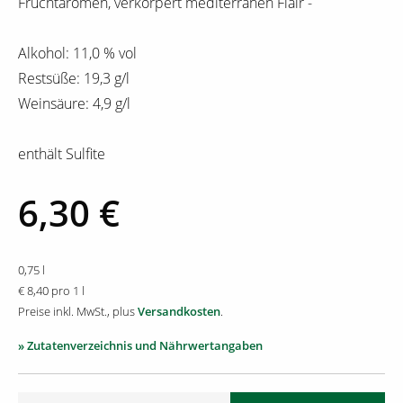
Fruchtaromen, verkörpert mediterranen Flair -
Alkohol: 11,0 % vol
Restsüße: 19,3 g/l
Weinsäure: 4,9 g/l
enthält Sulfite
6,30 €
0,75 l
€ 8,40 pro 1 l
Preise inkl. MwSt., plus
Versandkosten
.
» Zutatenverzeichnis und Nährwertangaben