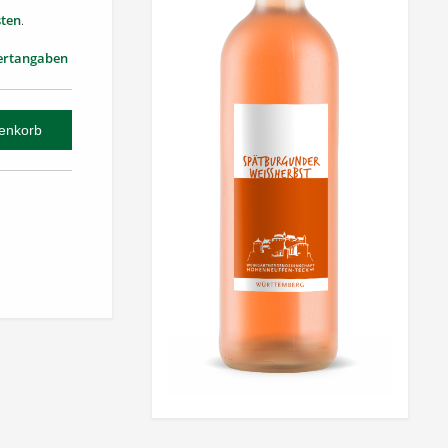
ten
.
ertangaben