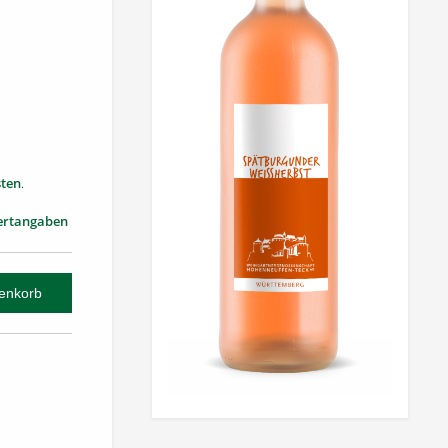
ten
.
ertangaben