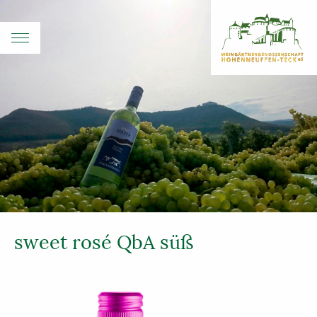
sweet rosé QbA süß