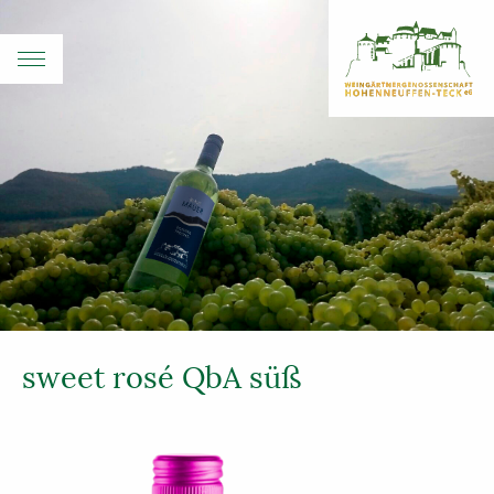
sweet rosé QbA süß