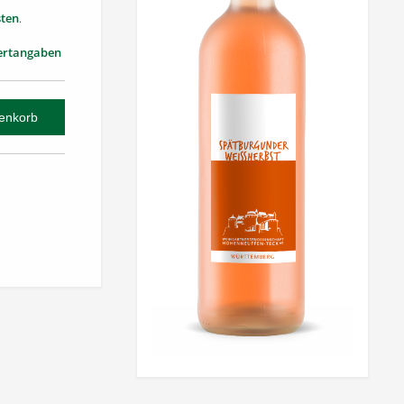
ten
.
ertangaben