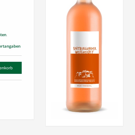
ten
.
ertangaben