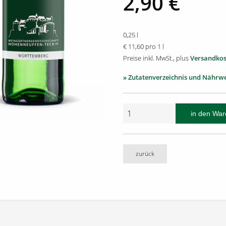
2,90 €
0,25 l
€ 11,60 pro 1 l
Preise inkl. MwSt., plus
Versandkos
» Zutatenverzeichnis und Nährw
zurück