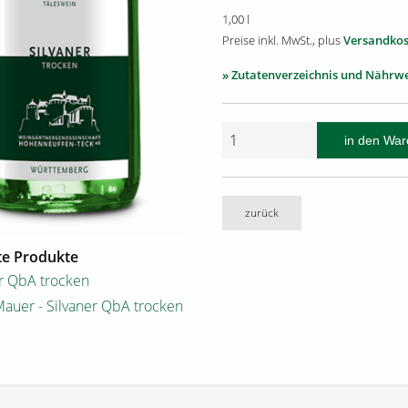
1,00 l
Preise inkl. MwSt., plus
Versandkos
» Zutatenverzeichnis und Nährw
zurück
e Produkte
er QbA trocken
Mauer - Silvaner QbA trocken