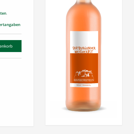
ten
.
ertangaben