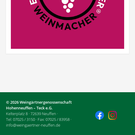
© 2026 Weingärtnergenossenschaft
Hohenneuffen – Teck e.G.
Kelterplatz 8 · 72639 Neuffen ·
Tel: 07025 / 3150 · Fax: 07025 / 83958 ·
info@weingaertner-neuffen.de