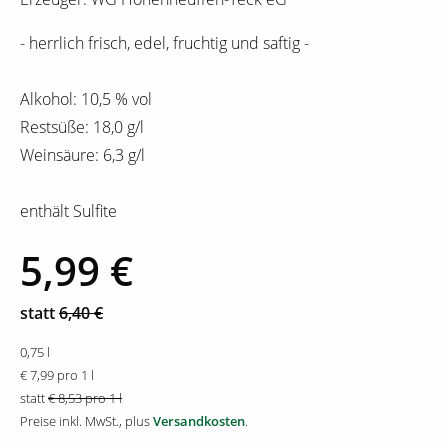
- herrlich frisch, edel, fruchtig und saftig -
Alkohol: 10,5 % vol
Restsüße: 18,0 g/l
Weinsäure: 6,3 g/l
enthält Sulfite
5,99 €
statt
6,40 €
0,75 l
€ 7,99 pro 1 l
statt
€ 8,53 pro 1 l
Preise inkl. MwSt., plus
Versandkosten
.