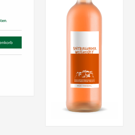
ten
.