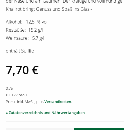
der Nase und am Gaumen. Der kräftige und vollmundige
Knallrot bringt Genuss und Spaß ins Glas -
Alkohol: 12,5 % vol
Restsüße: 15,2 g/l
Weinsäure: 5,7 g/l
enthält Sulfite
7,70 €
0,75 l
€ 10,27 pro 1 l
Preise inkl. MwSt., plus
Versandkosten
.
» Zutatenverzeichnis und Nährwertangaben